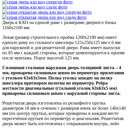
Дверь в КХО на единой раме с размерами дверного блока
1160х2160 мм
Левая (размер строительного проёма 1200х2190 мм) имеет
единую раму из стального швеллера 125х250х125 мм х 6 мм
для наружной и для решетчатой двери. Рама имеет выпуски
по 85 мм с каждой стороны, которые цементируются в проеме
после монтажа. Порог высотой 125 мм.
Сплошная стальная наружная дверь толщиной листа – 4
мм, проварена сплошным швом по периметру прилегания
с уголком 63х63х5мм. Полка уголка заходит на полку
швеллера притвором полотна по периметру. Ребра
жесткости диагональные (стальной уголок 63х63х5 мм)
приварены сплошным швом с наружной стороны листа.
Решетчатая дверь изготовлена из рельефного прутка
диаметром 18 мм в сечении с размером ячеек не более 140х140
мм (по центру прутка), которые проварены в каждом месте
пересечения прутьев по периметру и диагоналям. Решетчатая
дверь может быть изготовлена с открыванием внутрь, либо