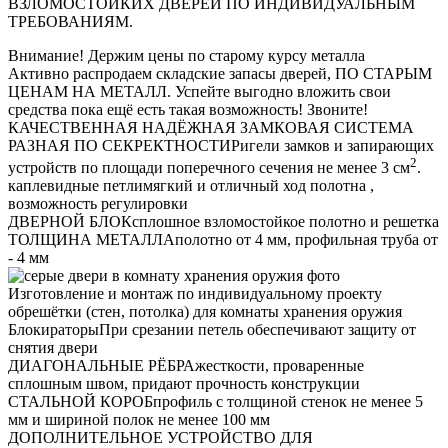
ВЗЛОМОСТОЙКИХ ДВЕРЕЙ ПО ИНДИВИДУАЛЬНЫМ
ТРЕБОВАНИЯМ.
Внимание!
Держим цены по старому курсу металла
Активно распродаем складские запасы дверей, ПО СТАРЫМ
ЦЕНАМ НА МЕТАЛЛ. Успейте выгодно вложить свои
средства пока ещё есть такая возможность! Звоните!
КАЧЕСТВЕННАЯ НАДЁЖНАЯ ЗАМКОВАЯ СИСТЕМА
РАЗНАЯ ПО СЕКРЕКТНОСТИ
Ригели замков и запирающих
2
устройств по площади поперечного сечения не менее 3 см
.
каплевидные петли
мягкий и отличный ход полотна ,
возможность регулировки
ДВЕРНОЙ БЛОК
сплошное взломостойкое полотно и решетка
ТОЛЩИНА МЕТАЛЛА
полотно от 4 мм, профильная труба от
- 4 мм
Изготовление и монтаж по индивидуальному проекту
обрешётки (стен, потолка) для комнаты хранения оружия
Блокираторы
При срезании петель обеспечивают защиту от
снятия двери
ДИАГОНАЛЬНЫЕ РЁБРА
жесткости, проваренные
сплошным швом, придают прочность конструкции
СТАЛЬНОЙ КОРОБ
профиль с толщиной стенок не менее 5
мм и шириной полок не менее 100 мм
ДОПОЛНИТЕЛЬНОЕ УСТРОЙСТВО ДЛЯ