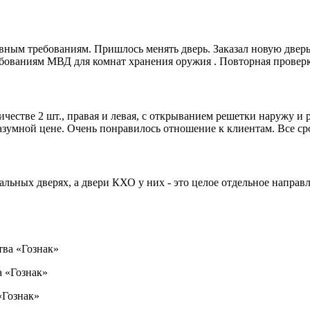
вным требованиям. Пришлось менять дверь. Заказал новую дверь
бованиям МВД для комнат хранения оружия . Повторная проверка
тве 2 шт., правая и левая, с открыванием решетки наружу и ра
умной цене. Очень понравилось отношение к клиентам. Все ср
альных дверях, а двери КХО у них - это целое отдельное направ
тва «Гознак»
а «Гознак»
«Гознак»