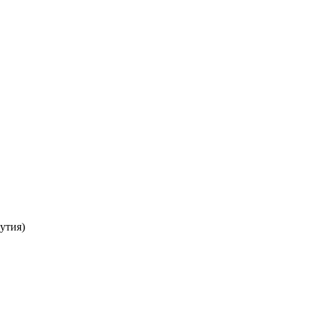
утия)