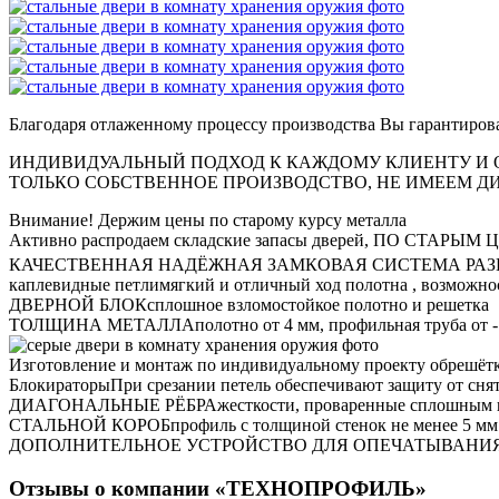
Благодаря отлаженному процессу производства Вы
гарантирова
ИНДИВИДУАЛЬНЫЙ ПОДХОД К КАЖДОМУ КЛИЕНТУ И О
ТОЛЬКО СОБСТВЕННОЕ ПРОИЗВОДСТВО, НЕ ИМЕЕМ 
Внимание!
Держим цены по старому курсу металла
Активно распродаем складские запасы дверей, ПО СТАРЫМ ЦЕ
КАЧЕСТВЕННАЯ НАДЁЖНАЯ ЗАМКОВАЯ СИСТЕМА РАЗ
каплевидные петли
мягкий и отличный ход полотна , возможно
ДВЕРНОЙ БЛОК
сплошное взломостойкое полотно и решетка
ТОЛЩИНА МЕТАЛЛА
полотно от 4 мм, профильная труба от -
Изготовление и монтаж по индивидуальному проекту обрешётки
Блокираторы
При срезании петель обеспечивают защиту от сня
ДИАГОНАЛЬНЫЕ РЁБРА
жесткости, проваренные сплошным 
СТАЛЬНОЙ КОРОБ
профиль с толщиной стенок не менее 5 мм
ДОПОЛНИТЕЛЬНОЕ УСТРОЙСТВО ДЛЯ ОПЕЧАТЫВАНИ
Отзывы о компании «ТЕХНОПРОФИЛЬ»