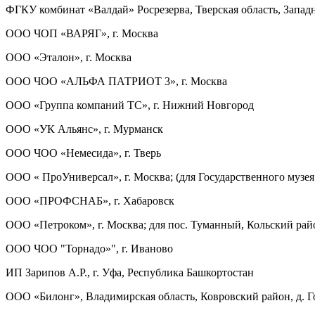
ФГКУ комбинат «Валдай» Росрезерва, Тверская область, Западн
ООО ЧОП «ВАРЯГ», г. Москва
ООО «Эталон», г. Москва
ООО ЧОО «АЛЬФА ПАТРИОТ 3», г. Москва
ООО «Группа компаний ТС», г. Нижний Новгород
ООО «УК Альянс», г. Мурманск
ООО ЧОО «Немесида», г. Тверь
ООО « ПроУниверсал», г. Москва; (для Государственного музе
ООО «ПРОФСНАБ», г. Хабаровск
ООО «Петроком», г. Москва; для пос. Туманный, Кольский рай
ООО ЧОО "Торнадо»", г. Иваново
ИП Зарипов А.Р., г. Уфа, Республика Башкортостан
ООО «Билонг», Владимирская область, Ковровский район, д. 