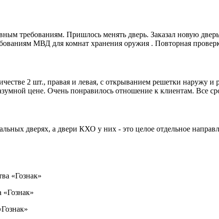
вным требованиям. Пришлось менять дверь. Заказал новую дверь
бованиям МВД для комнат хранения оружия . Повторная проверка
тве 2 шт., правая и левая, с открыванием решетки наружу и ра
умной цене. Очень понравилось отношение к клиентам. Все ср
альных дверях, а двери КХО у них - это целое отдельное направ
тва «Гознак»
а «Гознак»
«Гознак»