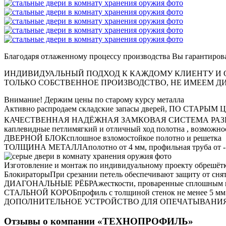
Благодаря отлаженному процессу производства Вы
гарантирова
ИНДИВИДУАЛЬНЫЙ ПОДХОД К КАЖДОМУ КЛИЕНТУ И О
ТОЛЬКО СОБСТВЕННОЕ ПРОИЗВОДСТВО, НЕ ИМЕЕМ 
Внимание!
Держим цены по старому курсу металла
Активно распродаем складские запасы дверей, ПО СТАРЫМ ЦЕ
КАЧЕСТВЕННАЯ НАДЁЖНАЯ ЗАМКОВАЯ СИСТЕМА РАЗ
каплевидные петли
мягкий и отличный ход полотна , возможно
ДВЕРНОЙ БЛОК
сплошное взломостойкое полотно и решетка
ТОЛЩИНА МЕТАЛЛА
полотно от 4 мм, профильная труба от -
Изготовление и монтаж по индивидуальному проекту обрешётки
Блокираторы
При срезании петель обеспечивают защиту от сня
ДИАГОНАЛЬНЫЕ РЁБРА
жесткости, проваренные сплошным 
СТАЛЬНОЙ КОРОБ
профиль с толщиной стенок не менее 5 мм
ДОПОЛНИТЕЛЬНОЕ УСТРОЙСТВО ДЛЯ ОПЕЧАТЫВАНИ
Отзывы о компании «ТЕХНОПРОФИЛЬ»