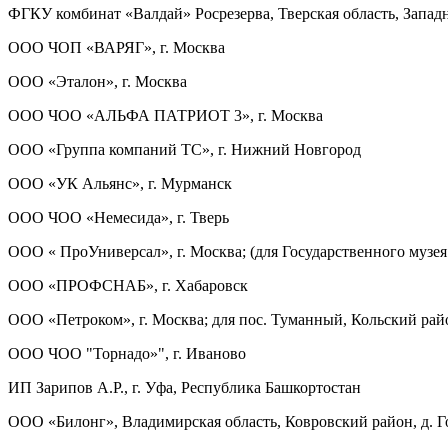
ФГКУ комбинат «Валдай» Росрезерва, Тверская область, Западн
ООО ЧОП «ВАРЯГ», г. Москва
ООО «Эталон», г. Москва
ООО ЧОО «АЛЬФА ПАТРИОТ 3», г. Москва
ООО «Группа компаний ТС», г. Нижний Новгород
ООО «УК Альянс», г. Мурманск
ООО ЧОО «Немесида», г. Тверь
ООО « ПроУниверсал», г. Москва; (для Государственного музе
ООО «ПРОФСНАБ», г. Хабаровск
ООО «Петроком», г. Москва; для пос. Туманный, Кольский рай
ООО ЧОО "Торнадо»", г. Иваново
ИП Зарипов А.Р., г. Уфа, Республика Башкортостан
ООО «Билонг», Владимирская область, Ковровский район, д. 