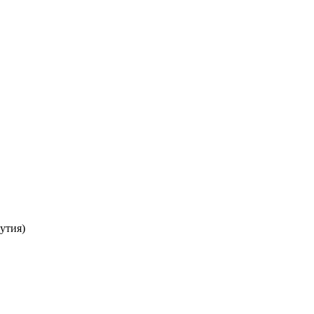
утия)