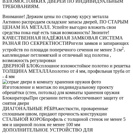
ВЗЛОМОСТОЙКИХ ДВЕРЕЙ ПО ИНДИВИДУАЛЬНЫМ
ТРЕБОВАНИЯМ.
Внимание!
Держим цены по старому курсу металла
Активно распродаем складские запасы дверей, ПО СТАРЫМ
ЦЕНАМ НА МЕТАЛЛ. Успейте выгодно вложить свои
средства пока ещё есть такая возможность! Звоните!
КАЧЕСТВЕННАЯ НАДЁЖНАЯ ЗАМКОВАЯ СИСТЕМА
РАЗНАЯ ПО СЕКРЕКТНОСТИ
Ригели замков и запирающих
2
устройств по площади поперечного сечения не менее 3 см
.
каплевидные петли
мягкий и отличный ход полотна ,
возможность регулировки
ДВЕРНОЙ БЛОК
сплошное взломостойкое полотно и решетка
ТОЛЩИНА МЕТАЛЛА
полотно от 4 мм, профильная труба от
- 4 мм
Изготовление и монтаж по индивидуальному проекту
обрешётки (стен, потолка) для комнаты хранения оружия
Блокираторы
При срезании петель обеспечивают защиту от
снятия двери
ДИАГОНАЛЬНЫЕ РЁБРА
жесткости, проваренные
сплошным швом, придают прочность конструкции
СТАЛЬНОЙ КОРОБ
профиль с толщиной стенок не менее 5
мм и шириной полок не менее 100 мм
ДОПОЛНИТЕЛЬНОЕ УСТРОЙСТВО ДЛЯ