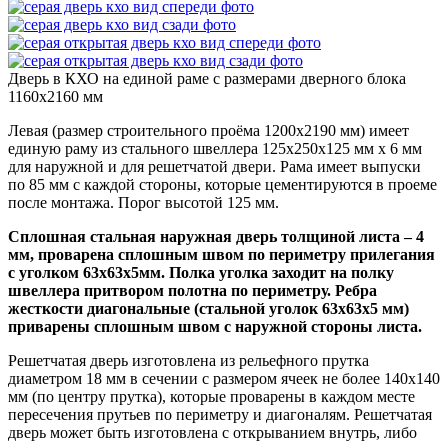
Дверь в КХО на единой раме с размерами дверного блока
1160х2160 мм
Левая (размер строительного проёма 1200х2190 мм) имеет
единую раму из стального швеллера 125х250х125 мм х 6 мм
для наружной и для решетчатой двери. Рама имеет выпуски
по 85 мм с каждой стороны, которые цементируются в проеме
после монтажа. Порог высотой 125 мм.
Сплошная стальная наружная дверь толщиной листа – 4
мм, проварена сплошным швом по периметру прилегания
с уголком 63х63х5мм. Полка уголка заходит на полку
швеллера притвором полотна по периметру. Ребра
жесткости диагональные (стальной уголок 63х63х5 мм)
приварены сплошным швом с наружной стороны листа.
Решетчатая дверь изготовлена из рельефного прутка
диаметром 18 мм в сечении с размером ячеек не более 140х140
мм (по центру прутка), которые проварены в каждом месте
пересечения прутьев по периметру и диагоналям. Решетчатая
дверь может быть изготовлена с открыванием внутрь, либо